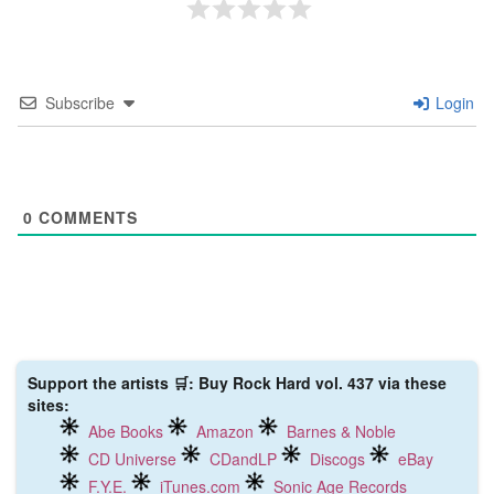
Subscribe
Login
0
COMMENTS
Support the artists 🛒: Buy Rock Hard vol. 437 via these
sites:
Abe Books
Amazon
Barnes & Noble
CD Universe
CDandLP
Discogs
eBay
F.Y.E.
iTunes.com
Sonic Age Records