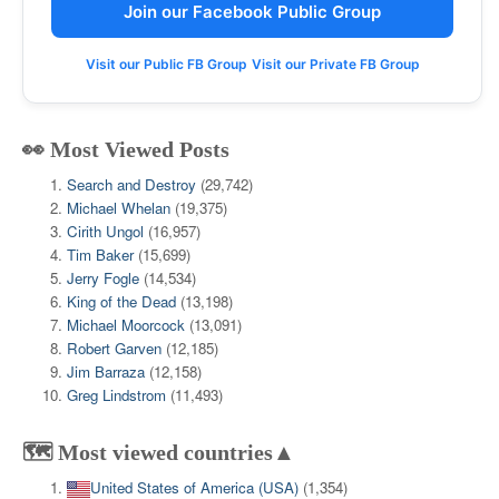
Join our Facebook Public Group
Visit our Public FB Group
Visit our Private FB Group
👀 Most Viewed Posts
Search and Destroy
(29,742)
Michael Whelan
(19,375)
Cirith Ungol
(16,957)
Tim Baker
(15,699)
Jerry Fogle
(14,534)
King of the Dead
(13,198)
Michael Moorcock
(13,091)
Robert Garven
(12,185)
Jim Barraza
(12,158)
Greg Lindstrom
(11,493)
🗺️ Most viewed countries▲
United States of America (USA)
(1,354)