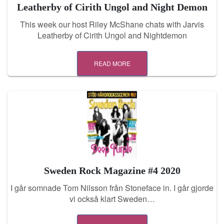
Leatherby of Cirith Ungol and Night Demon
This week our host Riley McShane chats with Jarvis
Leatherby of Cirith Ungol and Nightdemon
READ MORE
Sweden Rock Magazine #4 2020
I går somnade Tom Nilsson från Stoneface in. I går gjorde
vi också klart Sweden…