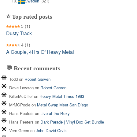
Sweden
(321)
⭐ Top rated posts
5
(1)
Dusty Track
4
(1)
A Couple, 4Hrs Of Heavy Metal
💬 Recent comments
Todd
on
Robert Garven
Dave Lawson
on
Robert Garven
KillerMcDiller
on
Heavy Metal Times 1983
MrMCPoole
on
Metal Swap Meet San Diego
Hans Peeters
on
Live at the Roxy
Hans Peeters
on
Dark Parade | Vinyl Box Set Bundle
Vern Green
on
John David Orvis