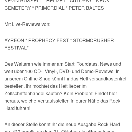
KEVIN RUSSELL * HELMET * AUTOPSY * NECK
CEMETERY * PRIMORDIAL * PETER BALTES
Mit Live-Reviews von:
AYREON * PROPHECY FEST * STORMCRUSHER
FESTIVAL*
Des Weiteren wie immer am Start: Tourdates, News und
weit über 100 CD-, Vinyl-, DVD- und Demo-Reviews! In
unserem Online-Shop könnt ihr das Heft versandkostenfrei
bestellen. Ihr möchtet das Heft lieber im
Zeitschriftenhandel kaufen? Kein Problem: Findet hier
heraus, welche Verkaufsstellen in eurer Nähe das Rock
Hard führen!
An dieser Stelle könnt ihr die neue Ausgabe Rock Hard
Vo. 437 bereits ab dem 21. Oktober als ePaper lesen: