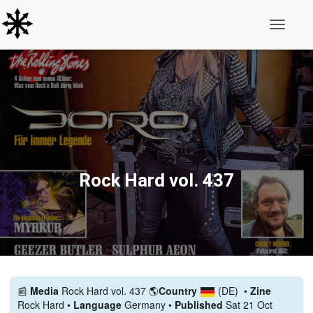
Toggle N
Rock Hard vol. 437
📰️
Media
Rock Hard vol. 437
🌎
Country
(DE)
•
Zine
Rock Hard •
Language
Germany •
Published
Sat 21 Oct