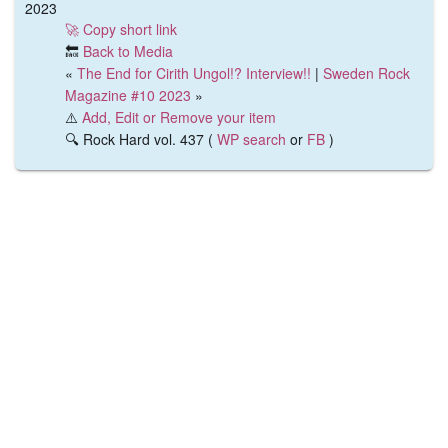
2023
🚀 Copy short link
🔙
Back to Media
«
The End for Cirith Ungol!? Interview!!
|
Sweden Rock
Magazine #10 2023
»
⚠️
Add, Edit or Remove your item
🔍 Rock Hard vol. 437 (
WP search
or
FB
)