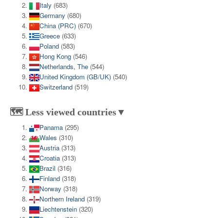
Italy
(683)
Germany
(680)
China (PRC)
(670)
Greece
(633)
Poland
(583)
Hong Kong
(546)
Netherlands, The
(544)
United Kingdom (GB/UK)
(540)
Switzerland
(519)
🗺️ Less viewed countries▼
Panama
(295)
Wales
(310)
Austria
(313)
Croatia
(313)
Brazil
(316)
Finland
(318)
Norway
(318)
Northern Ireland
(319)
Liechtenstein
(320)