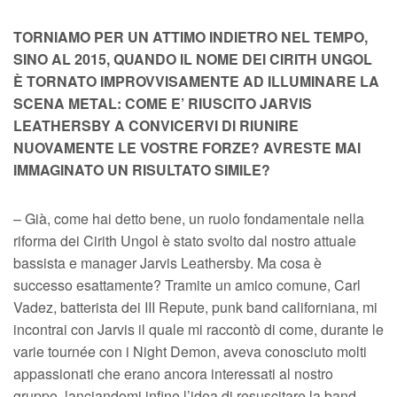
TORNIAMO PER UN ATTIMO INDIETRO NEL TEMPO,
SINO AL 2015, QUANDO IL NOME DEI CIRITH UNGOL
È TORNATO IMPROVVISAMENTE AD ILLUMINARE LA
SCENA METAL: COME E’ RIUSCITO JARVIS
LEATHERSBY A CONVICERVI DI RIUNIRE
NUOVAMENTE LE VOSTRE FORZE? AVRESTE MAI
IMMAGINATO UN RISULTATO SIMILE?
– Già, come hai detto bene, un ruolo fondamentale nella
riforma dei Cirith Ungol è stato svolto dal nostro attuale
bassista e manager Jarvis Leathersby. Ma cosa è
successo esattamente? Tramite un amico comune, Carl
Vadez, batterista dei III Repute, punk band californiana, mi
incontrai con Jarvis il quale mi raccontò di come, durante le
varie tournée con i Night Demon, aveva conosciuto molti
appassionati che erano ancora interessati al nostro
gruppo, lanciandomi infine l’idea di resuscitare la band.