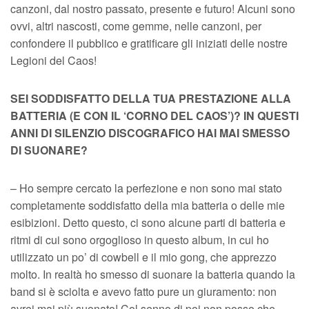
canzoni, dal nostro passato, presente e futuro! Alcuni sono
ovvi, altri nascosti, come gemme, nelle canzoni, per
confondere il pubblico e gratificare gli iniziati delle nostre
Legioni del Caos!
SEI SODDISFATTO DELLA TUA PRESTAZIONE ALLA
BATTERIA (E CON IL ‘CORNO DEL CAOS’)? IN QUESTI
ANNI DI SILENZIO DISCOGRAFICO HAI MAI SMESSO
DI SUONARE?
– Ho sempre cercato la perfezione e non sono mai stato
completamente soddisfatto della mia batteria o delle mie
esibizioni. Detto questo, ci sono alcune parti di batteria e
ritmi di cui sono orgoglioso in questo album, in cui ho
utilizzato un po’ di cowbell e il mio gong, che apprezzo
molto. In realtà ho smesso di suonare la batteria quando la
band si è sciolta e avevo fatto pure un giuramento: non
avrei mai più suonato! Col senno di poi non posso che