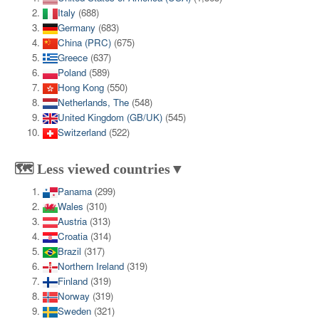
Italy
(688)
Germany
(683)
China (PRC)
(675)
Greece
(637)
Poland
(589)
Hong Kong
(550)
Netherlands, The
(548)
United Kingdom (GB/UK)
(545)
Switzerland
(522)
🗺️ Less viewed countries▼
Panama
(299)
Wales
(310)
Austria
(313)
Croatia
(314)
Brazil
(317)
Northern Ireland
(319)
Finland
(319)
Norway
(319)
Sweden
(321)