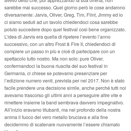
avevo detto che, pur apprezzando la sua offerta, non
sarebbe mai successo. Quel giorno però le cose andarono
diversamente: Jarvis, Oliver, Greg, Tim, Flint, Jimmy ed io
ci siamo seduti ad un tavolo chiedendoci cosa sarebbe
potuto succedere dopo quel festival così bene organizzato.
L’idea di Jarvis era quella di ripetere l’evento l’anno
successivo, con un altro Frost & Fire II, chiedendoci di
compiere un passo in più e cioè di partecipare con un
spettacolo tutto nostro. Ma non solo: pure Oliver,
confermandoci la buona riuscita del suo festival in
Germania, ci chiese se potevamo presenziare per
l’edizione numero venti, prevista per nel 2017. Non è stato
facile prendere una decisione simile, anche perché tutti noi
avevamo trascorso gli ultimi anni a perseguire altre vite e
rimettere insieme la band sembrava davvero impegnativo.
All’inizio eravamo titubanti, ma nel profondo della nostra
anima il fuoco del vero metallo bruciava e alla fine
decidemmo di scatenare nuovamente l’essere chiamato