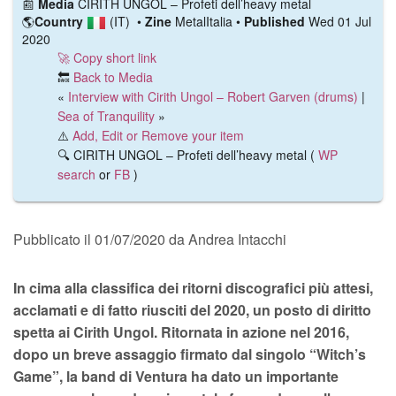
📰️
Media
CIRITH UNGOL – Profeti dell’heavy metal
🌎
Country
(IT)
•
Zine
MetalItalia •
Published
Wed 01 Jul
2020
🚀 Copy short link
🔙
Back to Media
«
Interview with Cirith Ungol – Robert Garven (drums)
|
Sea of Tranquility
»
⚠️
Add, Edit or Remove your item
🔍 CIRITH UNGOL – Profeti dell’heavy metal (
WP
search
or
FB
)
Pubblicato il 01/07/2020 da Andrea Intacchi
In cima alla classifica dei ritorni discografici più attesi,
acclamati e di fatto riusciti del 2020, un posto di diritto
spetta ai Cirith Ungol. Ritornata in azione nel 2016,
dopo un breve assaggio firmato dal singolo “Witch’s
Game”, la band di Ventura ha dato un importante