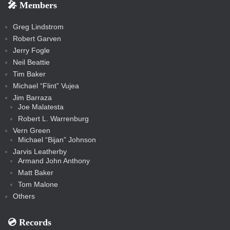
🎤 Members
t
i
i
s
s
a
s
s
s
a
t
s
m
s
s
s
c
Greg Lindstrom
k
Robert Garven
Jerry Fogle
Neil Beattie
Tim Baker
Michael “Flint” Vujea
Jim Barraza
Joe Malatesta
Robert L. Warrenburg
Vern Green
Michael “Bijan” Johnson
Jarvis Leatherby
Armand John Anthony
Matt Baker
Tom Malone
Others
💿️ Records