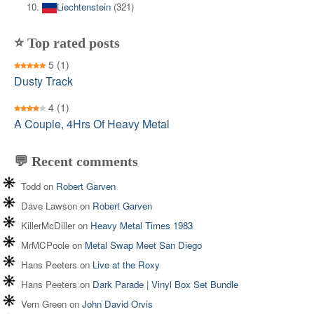
Liechtenstein
(321)
⭐ Top rated posts
5
(1)
Dusty Track
4
(1)
A Couple, 4Hrs Of Heavy Metal
💬 Recent comments
Todd
on
Robert Garven
Dave Lawson
on
Robert Garven
KillerMcDiller
on
Heavy Metal Times 1983
MrMCPoole
on
Metal Swap Meet San Diego
Hans Peeters
on
Live at the Roxy
Hans Peeters
on
Dark Parade | Vinyl Box Set Bundle
Vern Green
on
John David Orvis