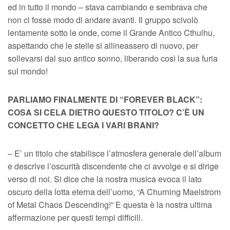
ed in tutto il mondo – stava cambiando e sembrava che
non ci fosse modo di andare avanti. Il gruppo scivolò
lentamente sotto le onde, come il Grande Antico Cthulhu,
aspettando che le stelle si allineassero di nuovo, per
sollevarsi dal suo antico sonno, liberando così la sua furia
sul mondo!
PARLIAMO FINALMENTE DI “FOREVER BLACK”:
COSA SI CELA DIETRO QUESTO TITOLO? C’È UN
CONCETTO CHE LEGA I VARI BRANI?
– E’ un titolo che stabilisce l’atmosfera generale dell’album
e descrive l’oscurità discendente che ci avvolge e si dirige
verso di noi. Si dice che la nostra musica evoca il lato
oscuro della lotta eterna dell’uomo, “A Churning Maelstrom
of Metal Chaos Descending!” E questa è la nostra ultima
affermazione per questi tempi difficili.