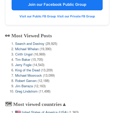
Join our Facebook Public Group
Visit our Public FB Group
Visit our Private FB Group
👀 Most Viewed Posts
Search and Destroy
(29,925)
Michael Whelan
(19,390)
Cirith Ungol
(16,969)
Tim Baker
(15,705)
Jerry Fogle
(14,543)
King of the Dead
(13,209)
Michael Moorcock
(13,099)
Robert Garven
(12,188)
Jim Barraza
(12,163)
Greg Lindstrom
(11,498)
🗺️ Most viewed countries▲
United States of America (USA)
(1,363)