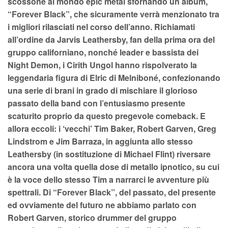
scossone al mondo epic metal sfornando un album,
“Forever Black”, che sicuramente verrà menzionato tra
i migliori rilasciati nel corso dell’anno. Richiamati
all’ordine da Jarvis Leathersby, fan della prima ora del
gruppo californiano, nonché leader e bassista dei
Night Demon, i Cirith Ungol hanno rispolverato la
leggendaria figura di Elric di Melniboné, confezionando
una serie di brani in grado di mischiare il glorioso
passato della band con l’entusiasmo presente
scaturito proprio da questo pregevole comeback. E
allora eccoli: i ‘vecchi’ Tim Baker, Robert Garven, Greg
Lindstrom e Jim Barraza, in aggiunta allo stesso
Leathersby (in sostituzione di Michael Flint) riversare
ancora una volta quella dose di metallo ipnotico, su cui
è la voce dello stesso Tim a narrarci le avventure più
spettrali. Di “Forever Black”, del passato, del presente
ed ovviamente del futuro ne abbiamo parlato con
Robert Garven, storico drummer del gruppo