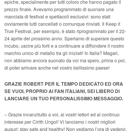
epiche, specialmente per tutti coloro che hanno pagato il
prezzo finale. Avevamo programmato di suonare una
manciata di festival e spettacoli esclusivi: sono stati
ovviamente tutti cancellati o comunque rinviati. Il Keep it
True Festival, per esempio, è stato riprogrammato per il 22-
24 aprile del prossimo anno. Speriamo di superare questo
incubo, uscire più forti e a continuare a diffondere il nostro
marchio unico di metallo tra gli iniziati! In Italia? Magari,
non abbiamo ancora suonato da voi ma spero, prima o poi,
di poter arrivare anche nel vostro bellissimo paese!
GRAZIE ROBERT PER IL TEMPO DEDICATO ED ORA
SE VUOI, PROPRIO AI FAN ITALIANI, SEI LIBERO DI
LANCIARE UN TUO PERSONALISSIMO MESSAGGIO.
– Grazie innanzitutto a voi, ai vostri lettori ed al continuo
interesse per Cirith Ungol! Vi lanciamo i nostri migliori
auguri: stay safe and healthy! Non vediamo l’ora di vedervi,