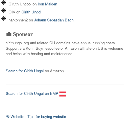
Ciruth Uncool
on
Iron Maiden
Olly
on
Cirith Ungol
harkonnen2
on
Johann Sebastian Bach
💼 Sponsor
cirithungol.org and related CU domains have annual running costs.
Support via Ko-fi, Buymeacoffee or Amazon affiliate on US is welcome
and helps with hosting and maintenance.
Search for Cirith Ungol
on Amazon
Search for Cirith Ungol on EMP
🎁 Website
|
Tips for buying website