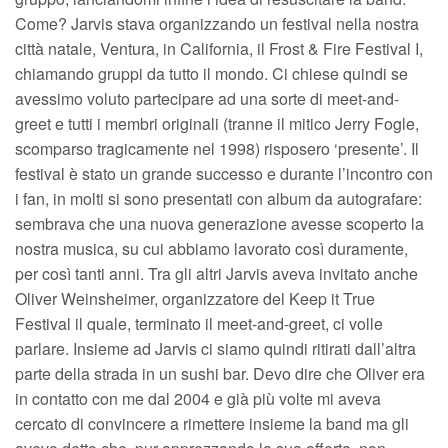
Come? Jarvis stava organizzando un festival nella nostra
città natale, Ventura, in California, il Frost & Fire Festival I,
chiamando gruppi da tutto il mondo. Ci chiese quindi se
avessimo voluto partecipare ad una sorte di meet-and-
greet e tutti i membri originali (tranne il mitico Jerry Fogle,
scomparso tragicamente nel 1998) risposero ‘presente’. Il
festival è stato un grande successo e durante l’incontro con
i fan, in molti si sono presentati con album da autografare:
sembrava che una nuova generazione avesse scoperto la
nostra musica, su cui abbiamo lavorato così duramente,
per così tanti anni. Tra gli altri Jarvis aveva invitato anche
Oliver Weinsheimer, organizzatore del Keep it True
Festival il quale, terminato il meet-and-greet, ci volle
parlare. Insieme ad Jarvis ci siamo quindi ritirati dall’altra
parte della strada in un sushi bar. Devo dire che Oliver era
in contatto con me dal 2004 e già più volte mi aveva
cercato di convincere a rimettere insieme la band ma gli