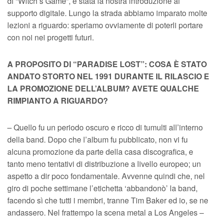
di “Witch’s Game”, è stata la nostra introduzione al
supporto digitale. Lungo la strada abbiamo imparato molte
lezioni a riguardo: speriamo ovviamente di poterli portare
con noi nei progetti futuri.
A PROPOSITO DI “PARADISE LOST”: COSA È STATO
ANDATO STORTO NEL 1991 DURANTE IL RILASCIO E
LA PROMOZIONE DELL’ALBUM? AVETE QUALCHE
RIMPIANTO A RIGUARDO?
– Quello fu un periodo oscuro e ricco di tumulti all’interno
della band. Dopo che l’album fu pubblicato, non vi fu
alcuna promozione da parte della casa discografica, e
tanto meno tentativi di distribuzione a livello europeo; un
aspetto a dir poco fondamentale. Avvenne quindi che, nel
giro di poche settimane l’etichetta ‘abbandonò’ la band,
facendo sì che tutti i membri, tranne Tim Baker ed io, se ne
andassero. Nel frattempo la scena metal a Los Angeles –