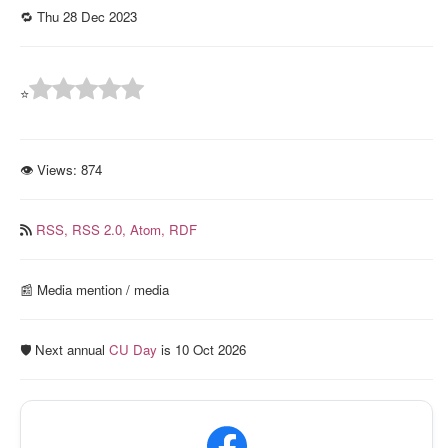
🔁 Thu 28 Dec 2023
⭐
👁 Views:
874
RSS,
RSS 2.0,
Atom,
RDF
📰️ Media mention / media
🛡️ Next annual
CU Day
is 10 Oct 2026