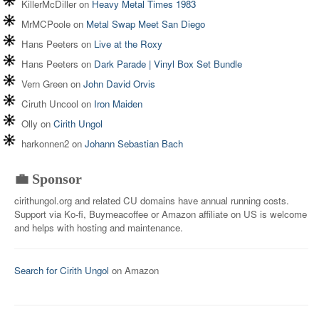
KillerMcDiller
on
Heavy Metal Times 1983
MrMCPoole
on
Metal Swap Meet San Diego
Hans Peeters
on
Live at the Roxy
Hans Peeters
on
Dark Parade | Vinyl Box Set Bundle
Vern Green
on
John David Orvis
Ciruth Uncool
on
Iron Maiden
Olly
on
Cirith Ungol
harkonnen2
on
Johann Sebastian Bach
💼 Sponsor
cirithungol.org and related CU domains have annual running costs.
Support via Ko-fi, Buymeacoffee or Amazon affiliate on US is welcome
and helps with hosting and maintenance.
Search for Cirith Ungol
on Amazon