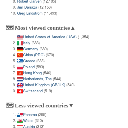
Robert Garven
(12,185)
Jim Barraza
(12,158)
Greg Lindstrom
(11,493)
🗺️ Most viewed countries▲
United States of America (USA)
(1,354)
Italy
(683)
Germany
(680)
China (PRC)
(670)
Greece
(633)
Poland
(583)
Hong Kong
(546)
Netherlands, The
(544)
United Kingdom (GB/UK)
(540)
Switzerland
(519)
🗺️ Less viewed countries▼
Panama
(295)
Wales
(310)
Austria
(313)