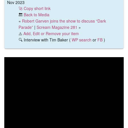
Nov 2023
🚀 Copy short link
🔙
Back to Media
«
Robert Garven joins the show to discuss “Dark
Parade”
|
Scream Magazine 281
»
⚠️
Add, Edit or Remove your item
🔍 Interview with Tim Baker (
WP search
or
FB
)