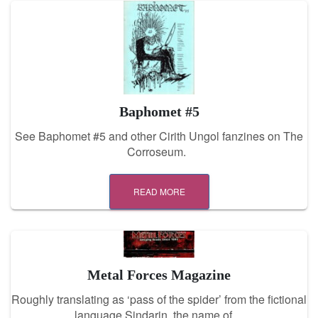
Baphomet #5
See Baphomet #5 and other Cirith Ungol fanzines on The
Corroseum.
READ MORE
Metal Forces Magazine
Roughly translating as ‘pass of the spider’ from the fictional
language Sindarin, the name of…