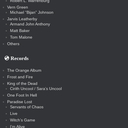
Robert L. Warrenburg
Vern Green
Michael “Bijan” Johnson
Jarvis Leatherby
Armand John Anthony
Matt Baker
Tom Malone
Others
💿️ Records
The Orange Album
Frost and Fire
King of the Dead
Cirith Uncool / Sara’s Uncool
One Foot In Hell
Paradise Lost
Servants of Chaos
Live
Witch’s Game
I’m Alive