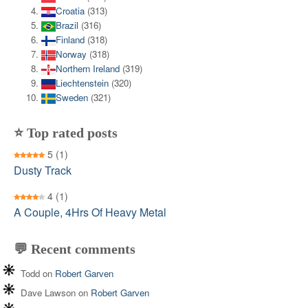
Croatia
(313)
Brazil
(316)
Finland
(318)
Norway
(318)
Northern Ireland
(319)
Liechtenstein
(320)
Sweden
(321)
⭐ Top rated posts
5
(1)
Dusty Track
4
(1)
A Couple, 4Hrs Of Heavy Metal
💬 Recent comments
Todd
on
Robert Garven
Dave Lawson
on
Robert Garven